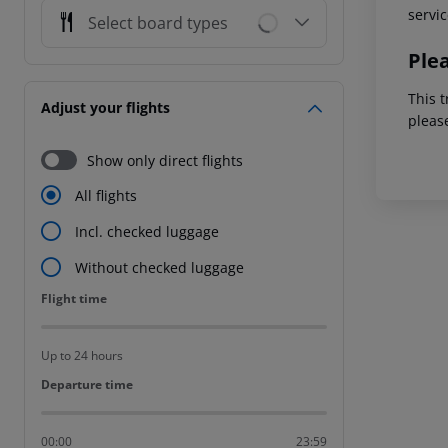
servic
Select board types
Ple
This t
Adjust your flights
pleas
Show only direct flights
All flights
Incl. checked luggage
Without checked luggage
Flight time
Flight time
Up to 24 hours
Departure time
Departure time
00:00
23:59