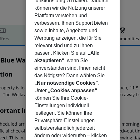
funktionsfähig zu halten. Dadurch
können wir die Nutzung unserer
Plattform verstehen und
verbessern, Ihnen Support bieten
sowie Inhalte, Angebote und
Werbung anzeigen, die für Sie
ffers
Offer description
Hotel amenities
relevant sind und zu Ihnen
r description
passen. Klicken Sie auf
„Alle
 Blue Water Hotel and Spa
akzeptieren“
, wenn Sie
5
einverstanden sind. Ihnen reicht
tion
das Nötigste? Dann wählen Sie
„Nur notwendige Cookies“
.
roperty is located in Wadduwa, 1.5 km from Wadduwa Beach, 11.5
Unter
„Cookies anpassen“
e. The Wellawatta Railway Station is 25 km away, and 76 km away f
können Sie Ihre Cookie-
Einstellungen individuell
ortant info
festlegen. Sie können Ihre
Privatsphäre-Einstellungen
heduled arrivals in the destination area from 04:00 in the morning,
selbstverständlich jederzeit
ficial check-in time of the respective hotel. The official check-out 
ändern oder widerrufen – klicken
ed. This includes return flights until 3.00 a.m. on the following da