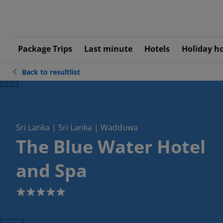
Package Trips
Last minute
Hotels
Holiday h
Back to resultlist
ious
Sri Lanka | Sri Lanka | Wadduwa
The Blue Water Hotel
and Spa
5