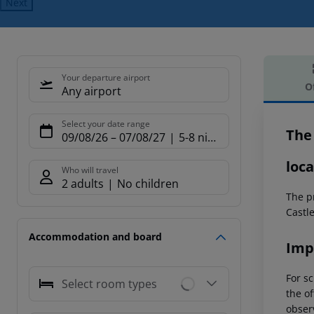
Next
Your departure airport
O
Any airport
Offe
Select your date range
The
09/08/26
–
07/08/27
5-8 nights
loca
Who will travel
2 adults
No children
The p
Castl
Accommodation and board
Imp
For sc
Select room types
the of
observ