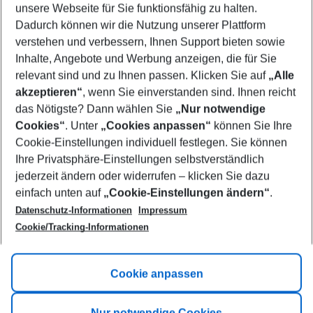
unsere Webseite für Sie funktionsfähig zu halten.
08/08/26
–
06/08/27
5-8 nights
Dadurch können wir die Nutzung unserer Plattform
Who will travel
verstehen und verbessern, Ihnen Support bieten sowie
2 adults
No children
Inhalte, Angebote und Werbung anzeigen, die für Sie
relevant sind und zu Ihnen passen. Klicken Sie auf
„Alle
Show more filter
akzeptieren“
, wenn Sie einverstanden sind. Ihnen reicht
das Nötigste? Dann wählen Sie
„Nur notwendige
Cookies“
. Unter
„Cookies anpassen“
können Sie Ihre
Cookie-Einstellungen individuell festlegen. Sie können
Ihre Privatsphäre-Einstellungen selbstverständlich
jederzeit ändern oder widerrufen – klicken Sie dazu
Footer
einfach unten auf
„Cookie-Einstellungen ändern“
.
Footer navigation
Title A
Datenschutz-Informationen
Impressum
Cookie/Tracking-Informationen
Link A
Title B
Link A
Cookie anpassen
Title C
Link A
Nur notwendige Cookies