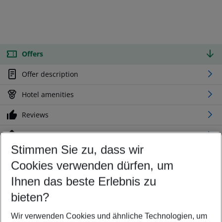
Offers
Offer description
Hotel amenities
Reviews
Location
Stimmen Sie zu, dass wir
Cookies verwenden dürfen, um
Customize your offer
Find the perfect deal which suits your best
Ihnen das beste Erlebnis zu
Your departure airport
bieten?
Any airport
Wir verwenden Cookies und ähnliche Technologien, um
Select your date range