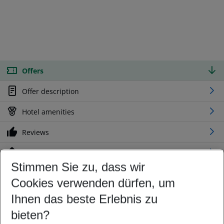
Offers
Offer description
Hotel amenities
Reviews
Location
Stimmen Sie zu, dass wir
Cookies verwenden dürfen, um
Customize your offer
Find the perfect deal which suits your best
Ihnen das beste Erlebnis zu
Your departure airport
bieten?
Any airport