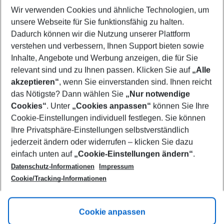
Wir verwenden Cookies und ähnliche Technologien, um
Select your date range
unsere Webseite für Sie funktionsfähig zu halten.
09/08/26
–
07/08/27
5-8 nights
Dadurch können wir die Nutzung unserer Plattform
Who will travel
verstehen und verbessern, Ihnen Support bieten sowie
2 adults
No children
Inhalte, Angebote und Werbung anzeigen, die für Sie
relevant sind und zu Ihnen passen. Klicken Sie auf
„Alle
Show more filter
akzeptieren“
, wenn Sie einverstanden sind. Ihnen reicht
das Nötigste? Dann wählen Sie
„Nur notwendige
Cookies“
. Unter
„Cookies anpassen“
können Sie Ihre
Cookie-Einstellungen individuell festlegen. Sie können
Ihre Privatsphäre-Einstellungen selbstverständlich
jederzeit ändern oder widerrufen – klicken Sie dazu
Footer
einfach unten auf
„Cookie-Einstellungen ändern“
.
Footer navigation
Title A
Datenschutz-Informationen
Impressum
Cookie/Tracking-Informationen
Link A
Title B
Link A
Cookie anpassen
Title C