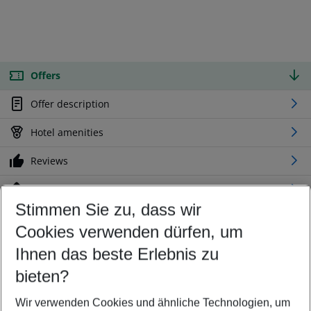
Offers
Offer description
Hotel amenities
Reviews
Location
Stimmen Sie zu, dass wir
Cookies verwenden dürfen, um
Customize your offer
Find the perfect deal which suits your best
Ihnen das beste Erlebnis zu
Your departure airport
bieten?
Any airport
Wir verwenden Cookies und ähnliche Technologien, um
Select your date range