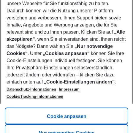
unsere Webseite für Sie funktionsfähig zu halten.
10/08/26
–
08/08/27
5-8 nights
Dadurch können wir die Nutzung unserer Plattform
Who will travel
verstehen und verbessern, Ihnen Support bieten sowie
2 adults
No children
Inhalte, Angebote und Werbung anzeigen, die für Sie
relevant sind und zu Ihnen passen. Klicken Sie auf
„Alle
Show more filter
akzeptieren“
, wenn Sie einverstanden sind. Ihnen reicht
das Nötigste? Dann wählen Sie
„Nur notwendige
Cookies“
. Unter
„Cookies anpassen“
können Sie Ihre
Cookie-Einstellungen individuell festlegen. Sie können
Ihre Privatsphäre-Einstellungen selbstverständlich
jederzeit ändern oder widerrufen – klicken Sie dazu
Footer
einfach unten auf
„Cookie-Einstellungen ändern“
.
Footer navigation
Title A
Datenschutz-Informationen
Impressum
Cookie/Tracking-Informationen
Link A
Title B
Link A
Cookie anpassen
Title C
Link A
Nur notwendige Cookies