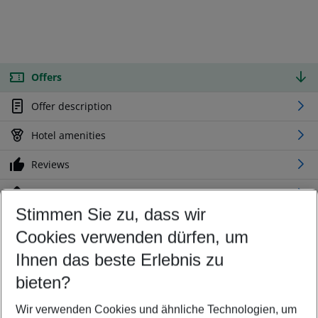
Offers
Offer description
Hotel amenities
Reviews
Location
Stimmen Sie zu, dass wir
Cookies verwenden dürfen, um
Customize your offer
Find the perfect deal which suits your best
Ihnen das beste Erlebnis zu
Your departure airport
bieten?
Any airport
Wir verwenden Cookies und ähnliche Technologien, um
Select your date range