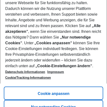
unsere Webseite für Sie funktionsfähig zu halten.
09/08/26
–
07/08/27
5-8 nights
Dadurch können wir die Nutzung unserer Plattform
Who will travel
verstehen und verbessern, Ihnen Support bieten sowie
2 adults
No children
Inhalte, Angebote und Werbung anzeigen, die für Sie
relevant sind und zu Ihnen passen. Klicken Sie auf
„Alle
Show more filter
akzeptieren“
, wenn Sie einverstanden sind. Ihnen reicht
das Nötigste? Dann wählen Sie
„Nur notwendige
Cookies“
. Unter
„Cookies anpassen“
können Sie Ihre
Cookie-Einstellungen individuell festlegen. Sie können
Ihre Privatsphäre-Einstellungen selbstverständlich
jederzeit ändern oder widerrufen – klicken Sie dazu
Footer
einfach unten auf
„Cookie-Einstellungen ändern“
.
Footer navigation
Title A
Datenschutz-Informationen
Impressum
Cookie/Tracking-Informationen
Link A
Title B
Link A
Cookie anpassen
Title C
Link A
Nur notwendige Cookies