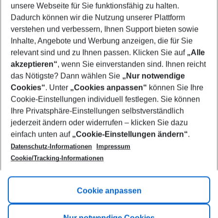
unsere Webseite für Sie funktionsfähig zu halten.
11/08/26
–
09/08/27
5-8 nights
Dadurch können wir die Nutzung unserer Plattform
Who will travel
verstehen und verbessern, Ihnen Support bieten sowie
2 adults
No children
Inhalte, Angebote und Werbung anzeigen, die für Sie
relevant sind und zu Ihnen passen. Klicken Sie auf
„Alle
Show more filter
akzeptieren“
, wenn Sie einverstanden sind. Ihnen reicht
das Nötigste? Dann wählen Sie
„Nur notwendige
Cookies“
. Unter
„Cookies anpassen“
können Sie Ihre
Cookie-Einstellungen individuell festlegen. Sie können
Ihre Privatsphäre-Einstellungen selbstverständlich
jederzeit ändern oder widerrufen – klicken Sie dazu
Footer
einfach unten auf
„Cookie-Einstellungen ändern“
.
Footer navigation
Title A
Datenschutz-Informationen
Impressum
Cookie/Tracking-Informationen
Link A
Title B
Link A
Cookie anpassen
Title C
Link A
Nur notwendige Cookies