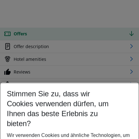
Offers
Offer description
Hotel amenities
Reviews
Location
Stimmen Sie zu, dass wir
Cookies verwenden dürfen, um
Customize your offer
Find the perfect deal which suits your best
Ihnen das beste Erlebnis zu
Your departure airport
bieten?
Any airport
Wir verwenden Cookies und ähnliche Technologien, um
Select your date range