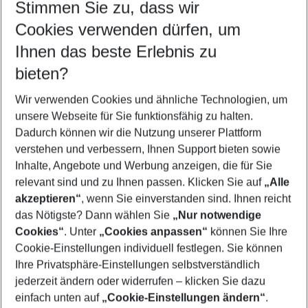
Stimmen Sie zu, dass wir
Cookies verwenden dürfen, um
Customize your offer
Find the perfect deal which suits your best
Ihnen das beste Erlebnis zu
Your departure airport
bieten?
Any airport
Wir verwenden Cookies und ähnliche Technologien, um
Select your date range
unsere Webseite für Sie funktionsfähig zu halten.
08/08/26
–
06/08/27
5-8 nights
Dadurch können wir die Nutzung unserer Plattform
Who will travel
verstehen und verbessern, Ihnen Support bieten sowie
2 adults
No children
Inhalte, Angebote und Werbung anzeigen, die für Sie
relevant sind und zu Ihnen passen. Klicken Sie auf
„Alle
Show more filter
akzeptieren“
, wenn Sie einverstanden sind. Ihnen reicht
das Nötigste? Dann wählen Sie
„Nur notwendige
Cookies“
. Unter
„Cookies anpassen“
können Sie Ihre
Cookie-Einstellungen individuell festlegen. Sie können
Ihre Privatsphäre-Einstellungen selbstverständlich
jederzeit ändern oder widerrufen – klicken Sie dazu
Footer
einfach unten auf
„Cookie-Einstellungen ändern“
.
Footer navigation