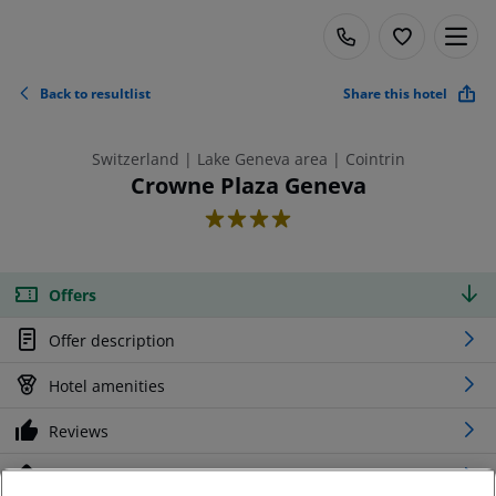
Back to resultlist
Share this hotel
Switzerland | Lake Geneva area | Cointrin
Crowne Plaza Geneva
4
Offers
Offer description
Hotel amenities
Reviews
Location