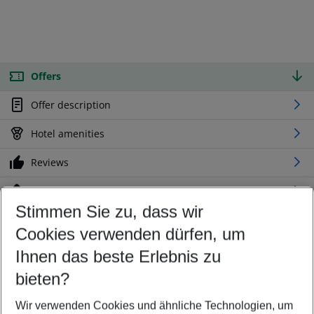
Offers
Offer description
Hotel amenities
Reviews
Location
Stimmen Sie zu, dass wir
Cookies verwenden dürfen, um
Customize your offer
Find the perfect deal which suits your best
Ihnen das beste Erlebnis zu
Your departure airport
bieten?
Any airport
Wir verwenden Cookies und ähnliche Technologien, um
Select your date range