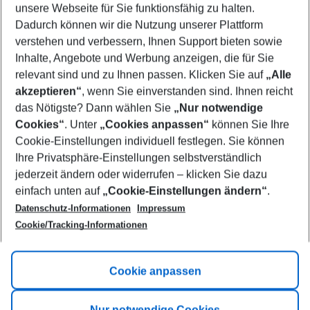
unsere Webseite für Sie funktionsfähig zu halten.
08/08/26
–
06/08/27
5-8 nights
Dadurch können wir die Nutzung unserer Plattform
Who will travel
verstehen und verbessern, Ihnen Support bieten sowie
2 adults
No children
Inhalte, Angebote und Werbung anzeigen, die für Sie
relevant sind und zu Ihnen passen. Klicken Sie auf
„Alle
Show more filter
akzeptieren“
, wenn Sie einverstanden sind. Ihnen reicht
das Nötigste? Dann wählen Sie
„Nur notwendige
Cookies“
. Unter
„Cookies anpassen“
können Sie Ihre
Cookie-Einstellungen individuell festlegen. Sie können
Ihre Privatsphäre-Einstellungen selbstverständlich
jederzeit ändern oder widerrufen – klicken Sie dazu
Footer
einfach unten auf
„Cookie-Einstellungen ändern“
.
Footer navigation
Title A
Datenschutz-Informationen
Impressum
Cookie/Tracking-Informationen
Link A
Title B
Link A
Cookie anpassen
Title C
Link A
Nur notwendige Cookies