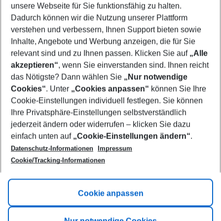
unsere Webseite für Sie funktionsfähig zu halten.
11/08/26
–
09/08/27
5-8 nights
Dadurch können wir die Nutzung unserer Plattform
Who will travel
verstehen und verbessern, Ihnen Support bieten sowie
2 adults
No children
Inhalte, Angebote und Werbung anzeigen, die für Sie
relevant sind und zu Ihnen passen. Klicken Sie auf
„Alle
Show more filter
akzeptieren“
, wenn Sie einverstanden sind. Ihnen reicht
das Nötigste? Dann wählen Sie
„Nur notwendige
Cookies“
. Unter
„Cookies anpassen“
können Sie Ihre
Cookie-Einstellungen individuell festlegen. Sie können
Ihre Privatsphäre-Einstellungen selbstverständlich
jederzeit ändern oder widerrufen – klicken Sie dazu
Footer
einfach unten auf
„Cookie-Einstellungen ändern“
.
Footer navigation
Title A
Datenschutz-Informationen
Impressum
Cookie/Tracking-Informationen
Link A
Title B
Link A
Cookie anpassen
Title C
Link A
Nur notwendige Cookies