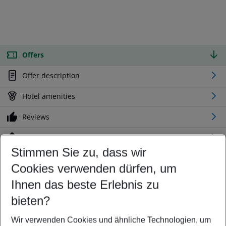
Offers
Offer description
Hotel amenities
Reviews
Location
Stimmen Sie zu, dass wir
Cookies verwenden dürfen, um
Customize your offer
Find the perfect deal which suits your best
Ihnen das beste Erlebnis zu
Your departure airport
bieten?
Any airport
Wir verwenden Cookies und ähnliche Technologien, um
Select your date range