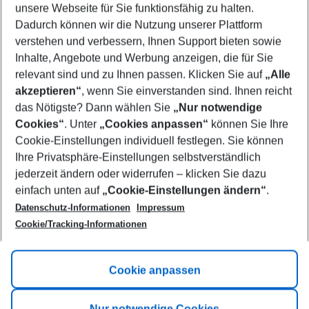
unsere Webseite für Sie funktionsfähig zu halten.
11/08/26
–
09/08/27
5-8 nights
Dadurch können wir die Nutzung unserer Plattform
Who will travel
verstehen und verbessern, Ihnen Support bieten sowie
2 adults
No children
Inhalte, Angebote und Werbung anzeigen, die für Sie
relevant sind und zu Ihnen passen. Klicken Sie auf
„Alle
Show more filter
akzeptieren“
, wenn Sie einverstanden sind. Ihnen reicht
das Nötigste? Dann wählen Sie
„Nur notwendige
Cookies“
. Unter
„Cookies anpassen“
können Sie Ihre
Cookie-Einstellungen individuell festlegen. Sie können
Ihre Privatsphäre-Einstellungen selbstverständlich
jederzeit ändern oder widerrufen – klicken Sie dazu
Footer
einfach unten auf
„Cookie-Einstellungen ändern“
.
Footer navigation
Title A
Datenschutz-Informationen
Impressum
Cookie/Tracking-Informationen
Link A
Title B
Link A
Cookie anpassen
Title C
Link A
Nur notwendige Cookies