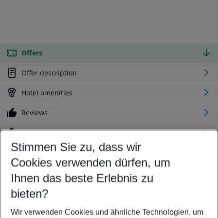
Offers
Offer description
Hotel amenities
Reviews
Location
Stimmen Sie zu, dass wir
Cookies verwenden dürfen, um
Customize your offer
Find the perfect deal which suits your best
Ihnen das beste Erlebnis zu
Your departure airport
bieten?
Any airport
Wir verwenden Cookies und ähnliche Technologien, um
Select your date range