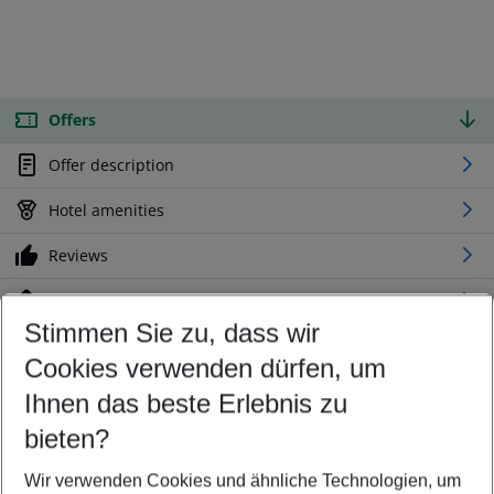
Offers
Offer description
Hotel amenities
Reviews
Location
Stimmen Sie zu, dass wir
Cookies verwenden dürfen, um
Customize your offer
Find the perfect deal which suits your best
Ihnen das beste Erlebnis zu
Your departure airport
bieten?
Any airport
Wir verwenden Cookies und ähnliche Technologien, um
Select your date range