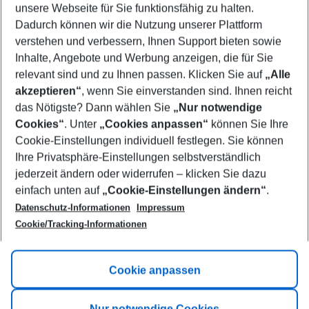
unsere Webseite für Sie funktionsfähig zu halten.
08/08/26
–
06/08/27
5-8 nights
Dadurch können wir die Nutzung unserer Plattform
Who will travel
verstehen und verbessern, Ihnen Support bieten sowie
2 adults
No children
Inhalte, Angebote und Werbung anzeigen, die für Sie
relevant sind und zu Ihnen passen. Klicken Sie auf
„Alle
Show more filter
akzeptieren“
, wenn Sie einverstanden sind. Ihnen reicht
das Nötigste? Dann wählen Sie
„Nur notwendige
Cookies“
. Unter
„Cookies anpassen“
können Sie Ihre
Cookie-Einstellungen individuell festlegen. Sie können
Ihre Privatsphäre-Einstellungen selbstverständlich
jederzeit ändern oder widerrufen – klicken Sie dazu
Footer
einfach unten auf
„Cookie-Einstellungen ändern“
.
Footer navigation
Title A
Datenschutz-Informationen
Impressum
Cookie/Tracking-Informationen
Link A
Title B
Link A
Cookie anpassen
Title C
Link A
Nur notwendige Cookies