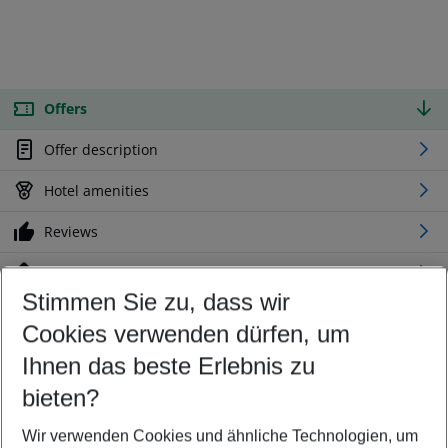
Offers
Offer description
Hotel amenities
Reviews
Location
Stimmen Sie zu, dass wir
Cookies verwenden dürfen, um
Customize your offer
Find the perfect deal which suits your best
Ihnen das beste Erlebnis zu
Your departure airport
bieten?
Any airport
Wir verwenden Cookies und ähnliche Technologien, um
Select your date range