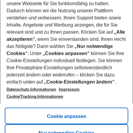
unsere Webseite für Sie funktionsfähig zu halten.
08/08/26
–
06/08/27
5-8 nights
Dadurch können wir die Nutzung unserer Plattform
Who will travel
verstehen und verbessern, Ihnen Support bieten sowie
2 adults
No children
Inhalte, Angebote und Werbung anzeigen, die für Sie
relevant sind und zu Ihnen passen. Klicken Sie auf
„Alle
Show more filter
akzeptieren“
, wenn Sie einverstanden sind. Ihnen reicht
das Nötigste? Dann wählen Sie
„Nur notwendige
Cookies“
. Unter
„Cookies anpassen“
können Sie Ihre
Cookie-Einstellungen individuell festlegen. Sie können
Ihre Privatsphäre-Einstellungen selbstverständlich
jederzeit ändern oder widerrufen – klicken Sie dazu
Footer
einfach unten auf
„Cookie-Einstellungen ändern“
.
Footer navigation
Title A
Datenschutz-Informationen
Impressum
Cookie/Tracking-Informationen
Link A
Title B
Link A
Cookie anpassen
Title C
Link A
Nur notwendige Cookies