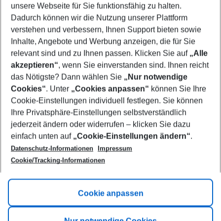
unsere Webseite für Sie funktionsfähig zu halten.
10/08/26
–
08/08/27
5-8 nights
Dadurch können wir die Nutzung unserer Plattform
Who will travel
verstehen und verbessern, Ihnen Support bieten sowie
2 adults
No children
Inhalte, Angebote und Werbung anzeigen, die für Sie
relevant sind und zu Ihnen passen. Klicken Sie auf
„Alle
Show more filter
akzeptieren“
, wenn Sie einverstanden sind. Ihnen reicht
das Nötigste? Dann wählen Sie
„Nur notwendige
Cookies“
. Unter
„Cookies anpassen“
können Sie Ihre
Cookie-Einstellungen individuell festlegen. Sie können
Ihre Privatsphäre-Einstellungen selbstverständlich
jederzeit ändern oder widerrufen – klicken Sie dazu
Footer
einfach unten auf
„Cookie-Einstellungen ändern“
.
Footer navigation
Title A
Datenschutz-Informationen
Impressum
Cookie/Tracking-Informationen
Link A
Title B
Link A
Cookie anpassen
Title C
Link A
Nur notwendige Cookies