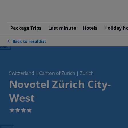
Package Trips
Last minute
Hotels
Holiday h
Back to resultlist
ious
Switzerland | Canton of Zurich | Zurich
Novotel Zürich City-
West
4