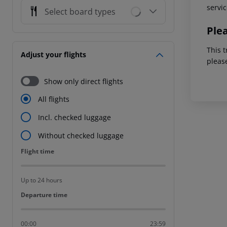
servic
Select board types
Ple
This t
Adjust your flights
pleas
Show only direct flights
All flights
Incl. checked luggage
Without checked luggage
Flight time
Flight time
Up to 24 hours
Departure time
Departure time
00:00
23:59