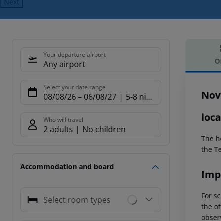
Next
Your departure airport
O
Any airport
Offe
Select your date range
Nov
08/08/26
–
06/08/27
5-8 nights
loca
Who will travel
2 adults
No children
The ho
the T
Accommodation and board
Imp
For sc
Select room types
the of
observ