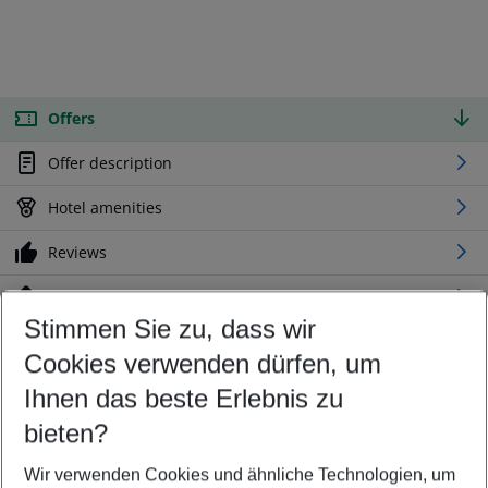
Offers
Offer description
Hotel amenities
Reviews
Location
Stimmen Sie zu, dass wir
Cookies verwenden dürfen, um
Customize your offer
Find the perfect deal which suits your best
Ihnen das beste Erlebnis zu
Your departure airport
bieten?
Any airport
Wir verwenden Cookies und ähnliche Technologien, um
Select your date range