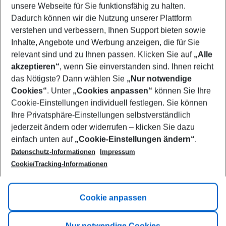
unsere Webseite für Sie funktionsfähig zu halten.
08/08/26
–
06/08/27
5-8 nights
Dadurch können wir die Nutzung unserer Plattform
Who will travel
verstehen und verbessern, Ihnen Support bieten sowie
2 adults
No children
Inhalte, Angebote und Werbung anzeigen, die für Sie
relevant sind und zu Ihnen passen. Klicken Sie auf
„Alle
Show more filter
akzeptieren“
, wenn Sie einverstanden sind. Ihnen reicht
das Nötigste? Dann wählen Sie
„Nur notwendige
Cookies“
. Unter
„Cookies anpassen“
können Sie Ihre
Cookie-Einstellungen individuell festlegen. Sie können
Ihre Privatsphäre-Einstellungen selbstverständlich
jederzeit ändern oder widerrufen – klicken Sie dazu
Footer
einfach unten auf
„Cookie-Einstellungen ändern“
.
Footer navigation
Title A
Datenschutz-Informationen
Impressum
Cookie/Tracking-Informationen
Link A
Title B
Link A
Cookie anpassen
Title C
Link A
Nur notwendige Cookies