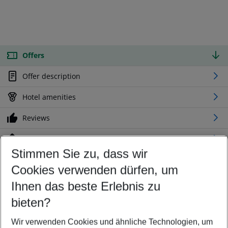
Offers
Offer description
Hotel amenities
Reviews
Location
Stimmen Sie zu, dass wir
Cookies verwenden dürfen, um
Customize your offer
Find the perfect deal which suits your best
Ihnen das beste Erlebnis zu
Your departure airport
bieten?
Any airport
Wir verwenden Cookies und ähnliche Technologien, um
Select your date range