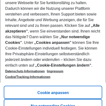
unsere Webseite für Sie funktionsfähig zu halten.
10/08/26
–
08/08/27
5-8 nights
Dadurch können wir die Nutzung unserer Plattform
Who will travel
verstehen und verbessern, Ihnen Support bieten sowie
2 adults
No children
Inhalte, Angebote und Werbung anzeigen, die für Sie
relevant sind und zu Ihnen passen. Klicken Sie auf
„Alle
Show more filter
akzeptieren“
, wenn Sie einverstanden sind. Ihnen reicht
das Nötigste? Dann wählen Sie
„Nur notwendige
Cookies“
. Unter
„Cookies anpassen“
können Sie Ihre
Cookie-Einstellungen individuell festlegen. Sie können
Ihre Privatsphäre-Einstellungen selbstverständlich
jederzeit ändern oder widerrufen – klicken Sie dazu
Footer
einfach unten auf
„Cookie-Einstellungen ändern“
.
Footer navigation
Title A
Datenschutz-Informationen
Impressum
Cookie/Tracking-Informationen
Link A
Title B
Link A
Cookie anpassen
Title C
Link A
Nur notwendige Cookies