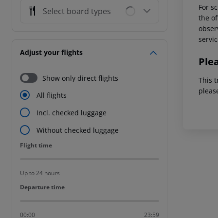
For sc
Select board types
the of
observ
servic
Adjust your flights
Ple
Show only direct flights
This t
pleas
All flights
Incl. checked luggage
Without checked luggage
Flight time
Flight time
Up to 24 hours
Departure time
Departure time
00:00
23:59