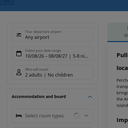
Next
Your departure airport
O
Any airport
Offe
Select your date range
Pul
10/08/26
–
08/08/27
5-8 nights
loca
Who will travel
2 adults
No children
Perch
tranq
bring
Accommodation and board
the A
Islan
Select room types
Imp