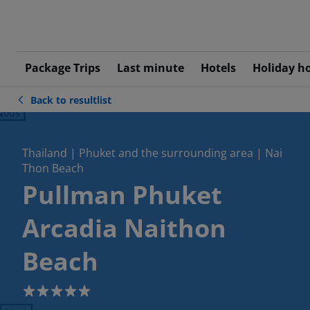
Package Trips
Last minute
Hotels
Holiday h
Back to resultlist
ious
Thailand | Phuket and the surrounding area | Nai
Thon Beach
Pullman Phuket
Arcadia Naithon
Beach
5