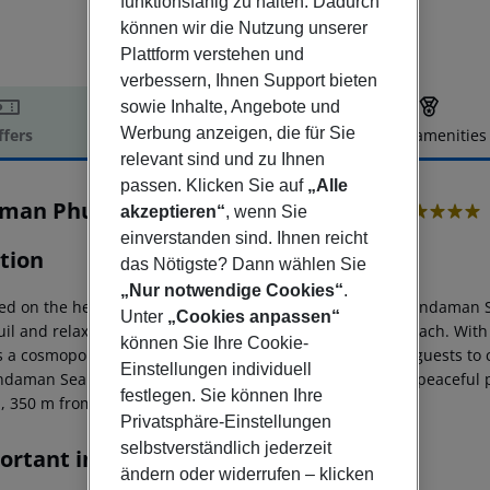
funktionsfähig zu halten. Dadurch
können wir die Nutzung unserer
Plattform verstehen und
verbessern, Ihnen Support bieten
sowie Inhalte, Angebote und
Werbung anzeigen, die für Sie
ffers
Offer description
Hotel amenities
relevant sind und zu Ihnen
r description
passen. Klicken Sie auf
„Alle
lman Phuket Arcadia Naithon Beach
akzeptieren“
, wenn Sie
5
einverstanden sind. Ihnen reicht
tion
das Nötigste? Dann wählen Sie
„Nur notwendige Cookies“
.
ed on the headland overlooking the crystal water of the Andaman 
Unter
„Cookies anpassen“
uil and relaxing getaway with direct stair access to the beach. Wit
können Sie Ihre Cookie-
s a cosmopolitan sensibility to a seaside setting allowing guests t
Einstellungen individuell
ndaman Sea. Pullman Phuket Arcadia Naithon Beach is a peaceful pa
festlegen. Sie können Ihre
d, 350 m from the beach and 12 km from Thalang.
Privatsphäre-Einstellungen
selbstverständlich jederzeit
ortant info
ändern oder widerrufen – klicken