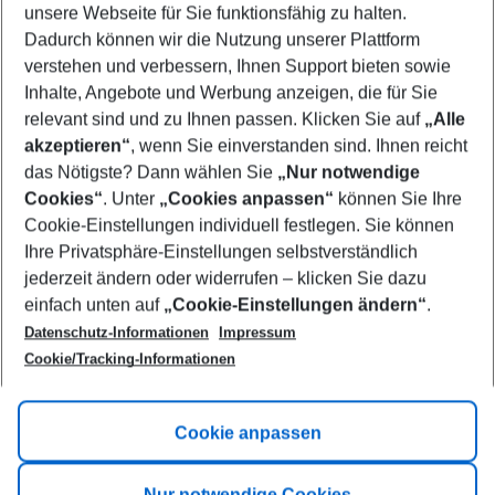
unsere Webseite für Sie funktionsfähig zu halten.
08/08/26
–
06/08/27
5-8 nights
Dadurch können wir die Nutzung unserer Plattform
Who will travel
verstehen und verbessern, Ihnen Support bieten sowie
2 adults
No children
Inhalte, Angebote und Werbung anzeigen, die für Sie
relevant sind und zu Ihnen passen. Klicken Sie auf
„Alle
Show more filter
akzeptieren“
, wenn Sie einverstanden sind. Ihnen reicht
das Nötigste? Dann wählen Sie
„Nur notwendige
Cookies“
. Unter
„Cookies anpassen“
können Sie Ihre
Cookie-Einstellungen individuell festlegen. Sie können
Ihre Privatsphäre-Einstellungen selbstverständlich
jederzeit ändern oder widerrufen – klicken Sie dazu
Footer
einfach unten auf
„Cookie-Einstellungen ändern“
.
Footer navigation
Title A
Datenschutz-Informationen
Impressum
Cookie/Tracking-Informationen
Link A
Title B
Link A
Cookie anpassen
Title C
Link A
Nur notwendige Cookies