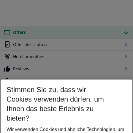
Offers
Offer description
Hotel amenities
Reviews
Location
Stimmen Sie zu, dass wir
Cookies verwenden dürfen, um
Customize your offer
Find the perfect deal which suits your best
Ihnen das beste Erlebnis zu
Your departure airport
bieten?
Any airport
Wir verwenden Cookies und ähnliche Technologien, um
Select your date range