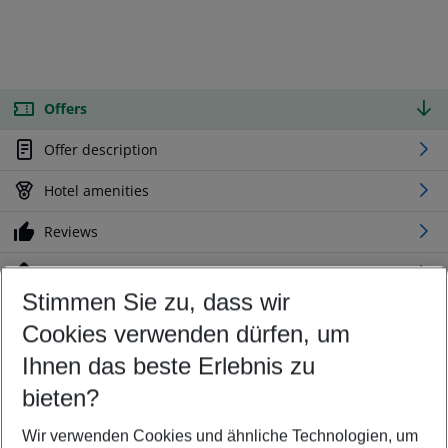
Offers
Offer description
Hotel amenities
Reviews
Location
Stimmen Sie zu, dass wir
Cookies verwenden dürfen, um
Customize your offer
Find the perfect deal which suits your best
Ihnen das beste Erlebnis zu
Your departure airport
bieten?
Any airport
Wir verwenden Cookies und ähnliche Technologien, um
Select your date range