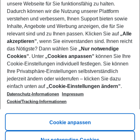
unsere Webseite für Sie funktionsfähig zu halten.
10/08/26
–
08/08/27
5-8 nights
Dadurch können wir die Nutzung unserer Plattform
Who will travel
verstehen und verbessern, Ihnen Support bieten sowie
2 adults
No children
Inhalte, Angebote und Werbung anzeigen, die für Sie
relevant sind und zu Ihnen passen. Klicken Sie auf
„Alle
Show more filter
akzeptieren“
, wenn Sie einverstanden sind. Ihnen reicht
das Nötigste? Dann wählen Sie
„Nur notwendige
Cookies“
. Unter
„Cookies anpassen“
können Sie Ihre
Cookie-Einstellungen individuell festlegen. Sie können
Ihre Privatsphäre-Einstellungen selbstverständlich
jederzeit ändern oder widerrufen – klicken Sie dazu
Footer
einfach unten auf
„Cookie-Einstellungen ändern“
.
Footer navigation
Title A
Datenschutz-Informationen
Impressum
Cookie/Tracking-Informationen
Link A
Title B
Link A
Cookie anpassen
Title C
Link A
Nur notwendige Cookies