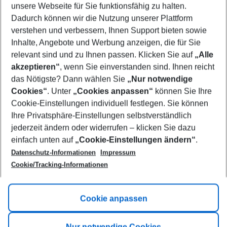
unsere Webseite für Sie funktionsfähig zu halten.
09/08/26
–
07/08/27
5-8 nights
Dadurch können wir die Nutzung unserer Plattform
Who will travel
verstehen und verbessern, Ihnen Support bieten sowie
2 adults
No children
Inhalte, Angebote und Werbung anzeigen, die für Sie
relevant sind und zu Ihnen passen. Klicken Sie auf
„Alle
Show more filter
akzeptieren“
, wenn Sie einverstanden sind. Ihnen reicht
das Nötigste? Dann wählen Sie
„Nur notwendige
Cookies“
. Unter
„Cookies anpassen“
können Sie Ihre
Cookie-Einstellungen individuell festlegen. Sie können
Ihre Privatsphäre-Einstellungen selbstverständlich
jederzeit ändern oder widerrufen – klicken Sie dazu
Footer
einfach unten auf
„Cookie-Einstellungen ändern“
.
Footer navigation
Title A
Datenschutz-Informationen
Impressum
Cookie/Tracking-Informationen
Link A
Title B
Link A
Cookie anpassen
Title C
Link A
Nur notwendige Cookies