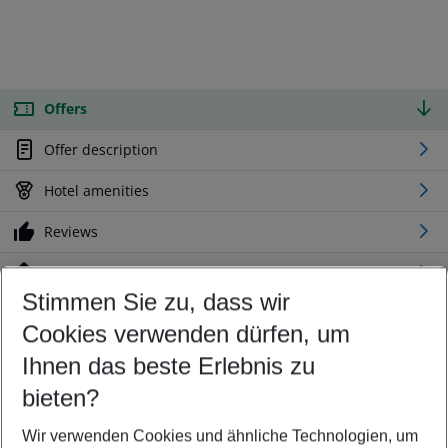
Offers
Offer description
Hotel amenities
Reviews
Location
Stimmen Sie zu, dass wir
Cookies verwenden dürfen, um
Customize your offer
Find the perfect deal which suits your best
Ihnen das beste Erlebnis zu
Your departure airport
bieten?
Any airport
Wir verwenden Cookies und ähnliche Technologien, um
Select your date range