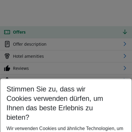
Offers
Offer description
Hotel amenities
Reviews
Location
Stimmen Sie zu, dass wir
Cookies verwenden dürfen, um
Customize your offer
Find the perfect deal which suits your best
Ihnen das beste Erlebnis zu
Your departure airport
bieten?
Any airport
Wir verwenden Cookies und ähnliche Technologien, um
Select your date range