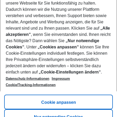
unsere Webseite für Sie funktionsfähig zu halten.
11/08/26
–
09/08/27
5-8 nights
Dadurch können wir die Nutzung unserer Plattform
Who will travel
verstehen und verbessern, Ihnen Support bieten sowie
2 adults
No children
Inhalte, Angebote und Werbung anzeigen, die für Sie
relevant sind und zu Ihnen passen. Klicken Sie auf
„Alle
Show more filter
akzeptieren“
, wenn Sie einverstanden sind. Ihnen reicht
das Nötigste? Dann wählen Sie
„Nur notwendige
Cookies“
. Unter
„Cookies anpassen“
können Sie Ihre
Cookie-Einstellungen individuell festlegen. Sie können
Ihre Privatsphäre-Einstellungen selbstverständlich
jederzeit ändern oder widerrufen – klicken Sie dazu
Footer
einfach unten auf
„Cookie-Einstellungen ändern“
.
Footer navigation
Title A
Datenschutz-Informationen
Impressum
Cookie/Tracking-Informationen
Link A
Title B
Link A
Cookie anpassen
Title C
Link A
Nur notwendige Cookies