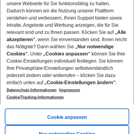
unsere Webseite für Sie funktionsfähig zu halten.
08/08/26
–
06/08/27
5-8 nights
Dadurch können wir die Nutzung unserer Plattform
Who will travel
verstehen und verbessern, Ihnen Support bieten sowie
2 adults
No children
Inhalte, Angebote und Werbung anzeigen, die für Sie
relevant sind und zu Ihnen passen. Klicken Sie auf
„Alle
Show more filter
akzeptieren“
, wenn Sie einverstanden sind. Ihnen reicht
das Nötigste? Dann wählen Sie
„Nur notwendige
Cookies“
. Unter
„Cookies anpassen“
können Sie Ihre
Cookie-Einstellungen individuell festlegen. Sie können
Ihre Privatsphäre-Einstellungen selbstverständlich
jederzeit ändern oder widerrufen – klicken Sie dazu
Footer
einfach unten auf
„Cookie-Einstellungen ändern“
.
Footer navigation
Title A
Datenschutz-Informationen
Impressum
Cookie/Tracking-Informationen
Link A
Title B
Link A
Cookie anpassen
Title C
Link A
Nur notwendige Cookies