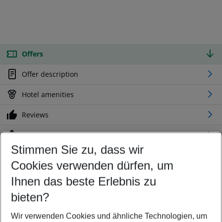
Offers
Offer description
Hotel amenities
Reviews
Location
Stimmen Sie zu, dass wir
Cookies verwenden dürfen, um
Customize your offer
Find the perfect deal which suits your best
Ihnen das beste Erlebnis zu
Your departure airport
bieten?
Any airport
Wir verwenden Cookies und ähnliche Technologien, um
Select your date range