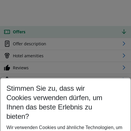
Offers
Offer description
Hotel amenities
Reviews
Location
Stimmen Sie zu, dass wir
Cookies verwenden dürfen, um
Customize your offer
Find the perfect deal which suits your best
Ihnen das beste Erlebnis zu
Your departure airport
bieten?
Any airport
Wir verwenden Cookies und ähnliche Technologien, um
Select your date range