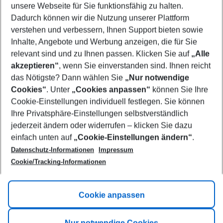
unsere Webseite für Sie funktionsfähig zu halten.
09/08/26
–
07/08/27
5-8 nights
Dadurch können wir die Nutzung unserer Plattform
Who will travel
verstehen und verbessern, Ihnen Support bieten sowie
2 adults
No children
Inhalte, Angebote und Werbung anzeigen, die für Sie
relevant sind und zu Ihnen passen. Klicken Sie auf
„Alle
Show more filter
akzeptieren“
, wenn Sie einverstanden sind. Ihnen reicht
das Nötigste? Dann wählen Sie
„Nur notwendige
Cookies“
. Unter
„Cookies anpassen“
können Sie Ihre
Cookie-Einstellungen individuell festlegen. Sie können
Ihre Privatsphäre-Einstellungen selbstverständlich
jederzeit ändern oder widerrufen – klicken Sie dazu
Footer
einfach unten auf
„Cookie-Einstellungen ändern“
.
Footer navigation
Title A
Datenschutz-Informationen
Impressum
Cookie/Tracking-Informationen
Link A
Title B
Link A
Cookie anpassen
Title C
Link A
Nur notwendige Cookies