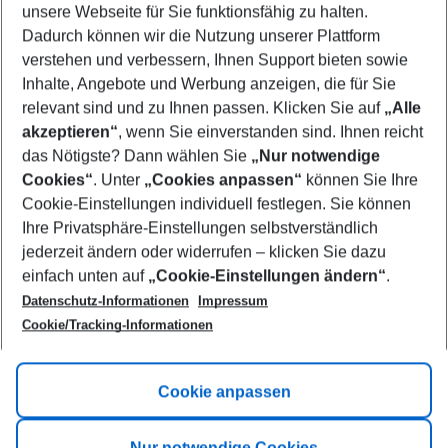
unsere Webseite für Sie funktionsfähig zu halten.
08/08/26
–
06/08/27
5-8 nights
Dadurch können wir die Nutzung unserer Plattform
Who will travel
verstehen und verbessern, Ihnen Support bieten sowie
2 adults
No children
Inhalte, Angebote und Werbung anzeigen, die für Sie
relevant sind und zu Ihnen passen. Klicken Sie auf
„Alle
Show more filter
akzeptieren“
, wenn Sie einverstanden sind. Ihnen reicht
das Nötigste? Dann wählen Sie
„Nur notwendige
Cookies“
. Unter
„Cookies anpassen“
können Sie Ihre
Cookie-Einstellungen individuell festlegen. Sie können
Ihre Privatsphäre-Einstellungen selbstverständlich
jederzeit ändern oder widerrufen – klicken Sie dazu
Footer
einfach unten auf
„Cookie-Einstellungen ändern“
.
Footer navigation
Title A
Datenschutz-Informationen
Impressum
Cookie/Tracking-Informationen
Link A
Title B
Link A
Cookie anpassen
Title C
Link A
Nur notwendige Cookies