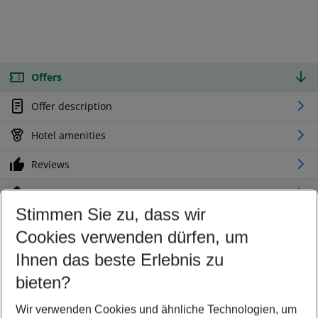
Offers
Offer description
Hotel amenities
Reviews
Location
Stimmen Sie zu, dass wir
Cookies verwenden dürfen, um
Customize your offer
Find the perfect deal which suits your best
Ihnen das beste Erlebnis zu
Your departure airport
bieten?
Any airport
Wir verwenden Cookies und ähnliche Technologien, um
Select your date range