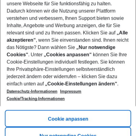
unsere Webseite für Sie funktionsfähig zu halten.
10/08/26
–
08/08/27
5-8 nights
Dadurch können wir die Nutzung unserer Plattform
Who will travel
verstehen und verbessern, Ihnen Support bieten sowie
2 adults
No children
Inhalte, Angebote und Werbung anzeigen, die für Sie
relevant sind und zu Ihnen passen. Klicken Sie auf
„Alle
Show more filter
akzeptieren“
, wenn Sie einverstanden sind. Ihnen reicht
das Nötigste? Dann wählen Sie
„Nur notwendige
Cookies“
. Unter
„Cookies anpassen“
können Sie Ihre
Cookie-Einstellungen individuell festlegen. Sie können
Ihre Privatsphäre-Einstellungen selbstverständlich
jederzeit ändern oder widerrufen – klicken Sie dazu
Footer
einfach unten auf
„Cookie-Einstellungen ändern“
.
Footer navigation
Title A
Datenschutz-Informationen
Impressum
Cookie/Tracking-Informationen
Link A
Title B
Link A
Cookie anpassen
Title C
Link A
Nur notwendige Cookies