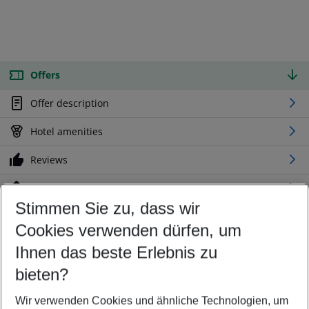
Offers
Offer description
Hotel amenities
Reviews
Location
Stimmen Sie zu, dass wir
Cookies verwenden dürfen, um
Customize your offer
Find the perfect deal which suits your best
Ihnen das beste Erlebnis zu
Your departure airport
bieten?
Any airport
Wir verwenden Cookies und ähnliche Technologien, um
Select your date range