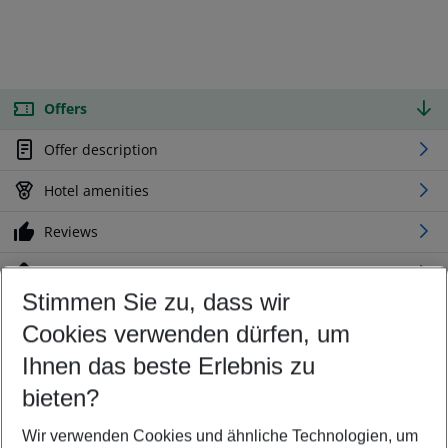
Offers
Offer description
Hotel amenities
Reviews
Location
Stimmen Sie zu, dass wir
Cookies verwenden dürfen, um
Customize your offer
Find the perfect deal which suits your best
Ihnen das beste Erlebnis zu
Your departure airport
bieten?
Any airport
Wir verwenden Cookies und ähnliche Technologien, um
Select your date range