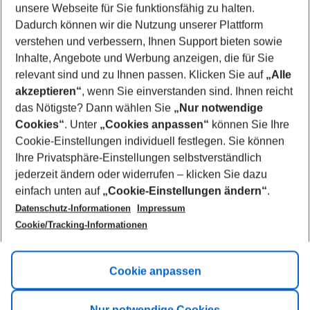
unsere Webseite für Sie funktionsfähig zu halten.
11/08/26
–
09/08/27
5-8 nights
Dadurch können wir die Nutzung unserer Plattform
Who will travel
verstehen und verbessern, Ihnen Support bieten sowie
2 adults
No children
Inhalte, Angebote und Werbung anzeigen, die für Sie
relevant sind und zu Ihnen passen. Klicken Sie auf
„Alle
Show more filter
akzeptieren“
, wenn Sie einverstanden sind. Ihnen reicht
das Nötigste? Dann wählen Sie
„Nur notwendige
Cookies“
. Unter
„Cookies anpassen“
können Sie Ihre
Cookie-Einstellungen individuell festlegen. Sie können
Ihre Privatsphäre-Einstellungen selbstverständlich
jederzeit ändern oder widerrufen – klicken Sie dazu
Footer
einfach unten auf
„Cookie-Einstellungen ändern“
.
Footer navigation
Title A
Datenschutz-Informationen
Impressum
Cookie/Tracking-Informationen
Link A
Title B
Link A
Cookie anpassen
Title C
Link A
Nur notwendige Cookies