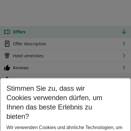
Offers
Offer description
Hotel amenities
Reviews
Location
Stimmen Sie zu, dass wir
Cookies verwenden dürfen, um
Customize your offer
Find the perfect deal which suits your best
Ihnen das beste Erlebnis zu
Your departure airport
bieten?
Any airport
Wir verwenden Cookies und ähnliche Technologien, um
Select your date range