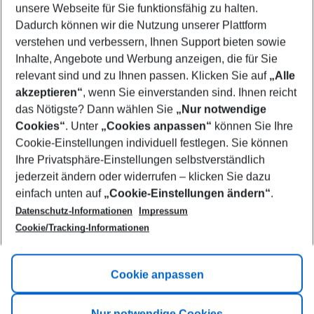
unsere Webseite für Sie funktionsfähig zu halten.
09/08/26
–
07/08/27
5-8 nights
Dadurch können wir die Nutzung unserer Plattform
Who will travel
verstehen und verbessern, Ihnen Support bieten sowie
2 adults
No children
Inhalte, Angebote und Werbung anzeigen, die für Sie
relevant sind und zu Ihnen passen. Klicken Sie auf
„Alle
Show more filter
akzeptieren“
, wenn Sie einverstanden sind. Ihnen reicht
das Nötigste? Dann wählen Sie
„Nur notwendige
Cookies“
. Unter
„Cookies anpassen“
können Sie Ihre
Cookie-Einstellungen individuell festlegen. Sie können
Ihre Privatsphäre-Einstellungen selbstverständlich
jederzeit ändern oder widerrufen – klicken Sie dazu
Footer
einfach unten auf
„Cookie-Einstellungen ändern“
.
Footer navigation
Title A
Datenschutz-Informationen
Impressum
Cookie/Tracking-Informationen
Link A
Title B
Link A
Cookie anpassen
Title C
Link A
Nur notwendige Cookies