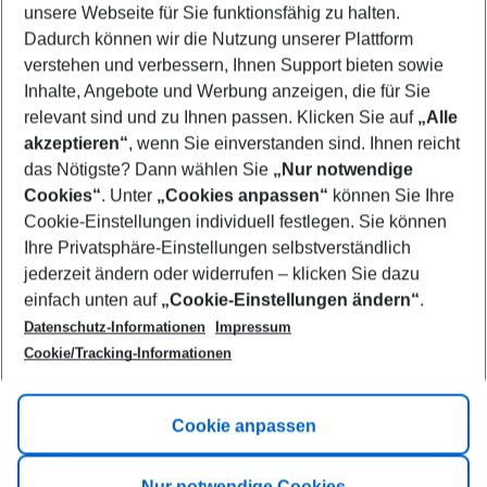
unsere Webseite für Sie funktionsfähig zu halten.
09/08/26
–
07/08/27
5-8 nights
Dadurch können wir die Nutzung unserer Plattform
Who will travel
verstehen und verbessern, Ihnen Support bieten sowie
2 adults
No children
Inhalte, Angebote und Werbung anzeigen, die für Sie
relevant sind und zu Ihnen passen. Klicken Sie auf
„Alle
Show more filter
akzeptieren“
, wenn Sie einverstanden sind. Ihnen reicht
das Nötigste? Dann wählen Sie
„Nur notwendige
Cookies“
. Unter
„Cookies anpassen“
können Sie Ihre
Cookie-Einstellungen individuell festlegen. Sie können
Ihre Privatsphäre-Einstellungen selbstverständlich
jederzeit ändern oder widerrufen – klicken Sie dazu
Footer
einfach unten auf
„Cookie-Einstellungen ändern“
.
Footer navigation
Title A
Datenschutz-Informationen
Impressum
Cookie/Tracking-Informationen
Link A
Title B
Link A
Cookie anpassen
Title C
Link A
Nur notwendige Cookies