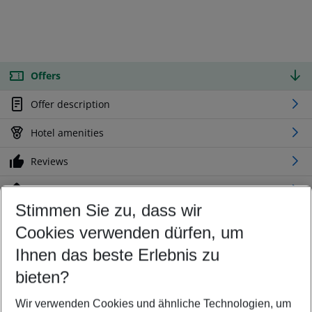
Offers
Offer description
Hotel amenities
Reviews
Location
Stimmen Sie zu, dass wir
Cookies verwenden dürfen, um
Customize your offer
Find the perfect deal which suits your best
Ihnen das beste Erlebnis zu
Your departure airport
bieten?
Any airport
Wir verwenden Cookies und ähnliche Technologien, um
Select your date range