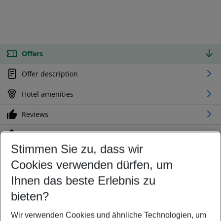
Offers
Offer description
Hotel amenities
Reviews
Location
Stimmen Sie zu, dass wir
Cookies verwenden dürfen, um
Customize your offer
Find the perfect deal which suits your best
Ihnen das beste Erlebnis zu
Your departure airport
bieten?
Any airport
Wir verwenden Cookies und ähnliche Technologien, um
Select your date range