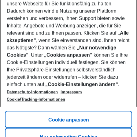
unsere Webseite für Sie funktionsfähig zu halten.
10/08/26
–
08/08/27
5-8 nights
Dadurch können wir die Nutzung unserer Plattform
Who will travel
verstehen und verbessern, Ihnen Support bieten sowie
2 adults
No children
Inhalte, Angebote und Werbung anzeigen, die für Sie
relevant sind und zu Ihnen passen. Klicken Sie auf
„Alle
Show more filter
akzeptieren“
, wenn Sie einverstanden sind. Ihnen reicht
das Nötigste? Dann wählen Sie
„Nur notwendige
Cookies“
. Unter
„Cookies anpassen“
können Sie Ihre
Cookie-Einstellungen individuell festlegen. Sie können
Ihre Privatsphäre-Einstellungen selbstverständlich
jederzeit ändern oder widerrufen – klicken Sie dazu
Footer
einfach unten auf
„Cookie-Einstellungen ändern“
.
Footer navigation
Title A
Datenschutz-Informationen
Impressum
Cookie/Tracking-Informationen
Link A
Title B
Link A
Cookie anpassen
Title C
Link A
Nur notwendige Cookies