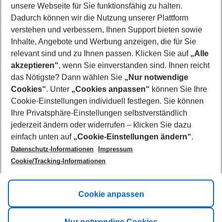
unsere Webseite für Sie funktionsfähig zu halten.
10/08/26
–
08/08/27
5-8 nights
Dadurch können wir die Nutzung unserer Plattform
Who will travel
verstehen und verbessern, Ihnen Support bieten sowie
2 adults
No children
Inhalte, Angebote und Werbung anzeigen, die für Sie
relevant sind und zu Ihnen passen. Klicken Sie auf
„Alle
Show more filter
akzeptieren“
, wenn Sie einverstanden sind. Ihnen reicht
das Nötigste? Dann wählen Sie
„Nur notwendige
Cookies“
. Unter
„Cookies anpassen“
können Sie Ihre
Cookie-Einstellungen individuell festlegen. Sie können
Ihre Privatsphäre-Einstellungen selbstverständlich
jederzeit ändern oder widerrufen – klicken Sie dazu
Footer
einfach unten auf
„Cookie-Einstellungen ändern“
.
Footer navigation
Title A
Datenschutz-Informationen
Impressum
Cookie/Tracking-Informationen
Link A
Title B
Link A
Cookie anpassen
Title C
Link A
Nur notwendige Cookies