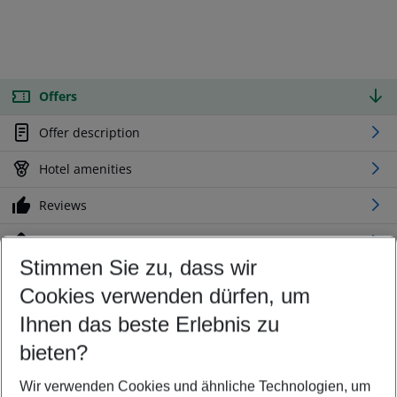
Offers
Offer description
Hotel amenities
Reviews
Location
Stimmen Sie zu, dass wir
Cookies verwenden dürfen, um
Customize your offer
Find the perfect deal which suits your best
Ihnen das beste Erlebnis zu
Your departure airport
bieten?
Any airport
Wir verwenden Cookies und ähnliche Technologien, um
Select your date range