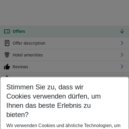
Offers
Offer description
Hotel amenities
Reviews
Location
Stimmen Sie zu, dass wir
Cookies verwenden dürfen, um
Customize your offer
Find the perfect deal which suits your best
Ihnen das beste Erlebnis zu
Your departure airport
bieten?
Any airport
Wir verwenden Cookies und ähnliche Technologien, um
Select your date range