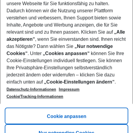
unsere Webseite für Sie funktionsfähig zu halten.
11/08/26
–
09/08/27
5-8 nights
Dadurch können wir die Nutzung unserer Plattform
Who will travel
verstehen und verbessern, Ihnen Support bieten sowie
2 adults
No children
Inhalte, Angebote und Werbung anzeigen, die für Sie
relevant sind und zu Ihnen passen. Klicken Sie auf
„Alle
Show more filter
akzeptieren“
, wenn Sie einverstanden sind. Ihnen reicht
das Nötigste? Dann wählen Sie
„Nur notwendige
Cookies“
. Unter
„Cookies anpassen“
können Sie Ihre
Cookie-Einstellungen individuell festlegen. Sie können
Ihre Privatsphäre-Einstellungen selbstverständlich
jederzeit ändern oder widerrufen – klicken Sie dazu
Footer
einfach unten auf
„Cookie-Einstellungen ändern“
.
Footer navigation
Title A
Datenschutz-Informationen
Impressum
Cookie/Tracking-Informationen
Link A
Title B
Link A
Cookie anpassen
Title C
Link A
Nur notwendige Cookies