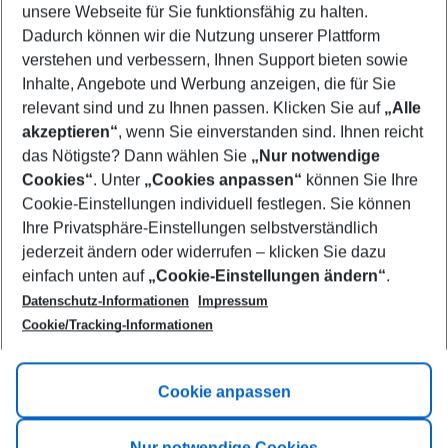
unsere Webseite für Sie funktionsfähig zu halten.
12/08/26
–
10/08/27
5-8 nights
Dadurch können wir die Nutzung unserer Plattform
Who will travel
verstehen und verbessern, Ihnen Support bieten sowie
2 adults
No children
Inhalte, Angebote und Werbung anzeigen, die für Sie
relevant sind und zu Ihnen passen. Klicken Sie auf
„Alle
Show more filter
akzeptieren“
, wenn Sie einverstanden sind. Ihnen reicht
das Nötigste? Dann wählen Sie
„Nur notwendige
Cookies“
. Unter
„Cookies anpassen“
können Sie Ihre
Cookie-Einstellungen individuell festlegen. Sie können
Ihre Privatsphäre-Einstellungen selbstverständlich
jederzeit ändern oder widerrufen – klicken Sie dazu
Footer
einfach unten auf
„Cookie-Einstellungen ändern“
.
Footer navigation
Title A
Datenschutz-Informationen
Impressum
Cookie/Tracking-Informationen
Link A
Title B
Link A
Cookie anpassen
Title C
Link A
Nur notwendige Cookies