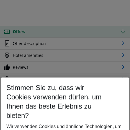
Offers
Offer description
Hotel amenities
Reviews
Location
Stimmen Sie zu, dass wir
Cookies verwenden dürfen, um
Customize your offer
Find the perfect deal which suits your best
Ihnen das beste Erlebnis zu
Your departure airport
bieten?
Any airport
Wir verwenden Cookies und ähnliche Technologien, um
Select your date range