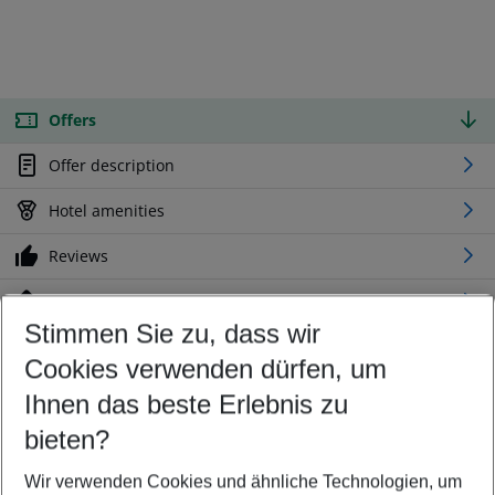
Offers
Offer description
Hotel amenities
Reviews
Location
Stimmen Sie zu, dass wir
Cookies verwenden dürfen, um
Customize your offer
Find the perfect deal which suits your best
Ihnen das beste Erlebnis zu
Your departure airport
bieten?
Any airport
Wir verwenden Cookies und ähnliche Technologien, um
Select your date range