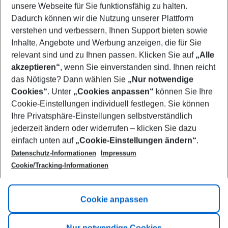
unsere Webseite für Sie funktionsfähig zu halten.
09/08/26
–
07/08/27
5-8 nights
Dadurch können wir die Nutzung unserer Plattform
Who will travel
verstehen und verbessern, Ihnen Support bieten sowie
2 adults
No children
Inhalte, Angebote und Werbung anzeigen, die für Sie
relevant sind und zu Ihnen passen. Klicken Sie auf
„Alle
Show more filter
akzeptieren“
, wenn Sie einverstanden sind. Ihnen reicht
das Nötigste? Dann wählen Sie
„Nur notwendige
Cookies“
. Unter
„Cookies anpassen“
können Sie Ihre
Cookie-Einstellungen individuell festlegen. Sie können
Ihre Privatsphäre-Einstellungen selbstverständlich
jederzeit ändern oder widerrufen – klicken Sie dazu
Footer
einfach unten auf
„Cookie-Einstellungen ändern“
.
Footer navigation
Title A
Datenschutz-Informationen
Impressum
Cookie/Tracking-Informationen
Link A
Title B
Link A
Cookie anpassen
Title C
Link A
Nur notwendige Cookies