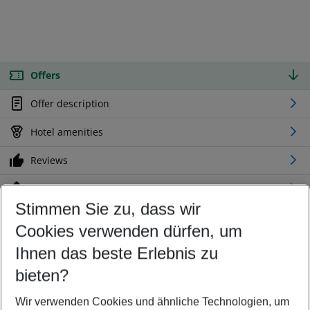
Offers
Offer description
Hotel amenities
Reviews
Location
Stimmen Sie zu, dass wir
Cookies verwenden dürfen, um
Customize your offer
Find the perfect deal which suits your best
Ihnen das beste Erlebnis zu
Your departure airport
bieten?
Any airport
Wir verwenden Cookies und ähnliche Technologien, um
Select your date range