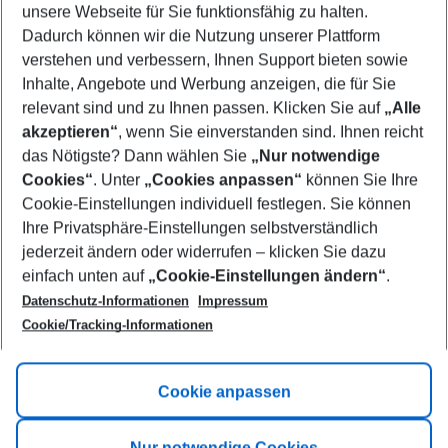
unsere Webseite für Sie funktionsfähig zu halten.
08/08/26
–
06/08/27
5-8 nights
Dadurch können wir die Nutzung unserer Plattform
Who will travel
verstehen und verbessern, Ihnen Support bieten sowie
2 adults
No children
Inhalte, Angebote und Werbung anzeigen, die für Sie
relevant sind und zu Ihnen passen. Klicken Sie auf
„Alle
Show more filter
akzeptieren“
, wenn Sie einverstanden sind. Ihnen reicht
das Nötigste? Dann wählen Sie
„Nur notwendige
Cookies“
. Unter
„Cookies anpassen“
können Sie Ihre
Cookie-Einstellungen individuell festlegen. Sie können
Ihre Privatsphäre-Einstellungen selbstverständlich
jederzeit ändern oder widerrufen – klicken Sie dazu
Footer
einfach unten auf
„Cookie-Einstellungen ändern“
.
Footer navigation
Title A
Datenschutz-Informationen
Impressum
Cookie/Tracking-Informationen
Link A
Title B
Link A
Cookie anpassen
Title C
Link A
Nur notwendige Cookies