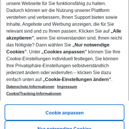
unsere Webseite für Sie funktionsfähig zu halten.
09/08/26
–
07/08/27
5-8 nights
Dadurch können wir die Nutzung unserer Plattform
Who will travel
verstehen und verbessern, Ihnen Support bieten sowie
2 adults
No children
Inhalte, Angebote und Werbung anzeigen, die für Sie
relevant sind und zu Ihnen passen. Klicken Sie auf
„Alle
Show more filter
akzeptieren“
, wenn Sie einverstanden sind. Ihnen reicht
das Nötigste? Dann wählen Sie
„Nur notwendige
Cookies“
. Unter
„Cookies anpassen“
können Sie Ihre
Cookie-Einstellungen individuell festlegen. Sie können
Ihre Privatsphäre-Einstellungen selbstverständlich
jederzeit ändern oder widerrufen – klicken Sie dazu
Footer
einfach unten auf
„Cookie-Einstellungen ändern“
.
Footer navigation
Title A
Datenschutz-Informationen
Impressum
Cookie/Tracking-Informationen
Link A
Title B
Link A
Cookie anpassen
Title C
Link A
Nur notwendige Cookies