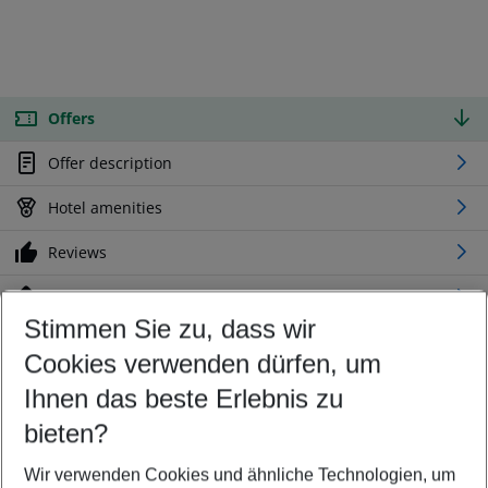
Offers
Offer description
Hotel amenities
Reviews
Location
Stimmen Sie zu, dass wir
Cookies verwenden dürfen, um
Customize your offer
Find the perfect deal which suits your best
Ihnen das beste Erlebnis zu
Your departure airport
bieten?
Any airport
Wir verwenden Cookies und ähnliche Technologien, um
Select your date range