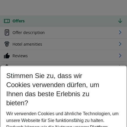
Offers
Offer description
Hotel amenities
Reviews
Location
Stimmen Sie zu, dass wir
Cookies verwenden dürfen, um
Customize your offer
Find the perfect deal which suits your best
Ihnen das beste Erlebnis zu
Your departure airport
bieten?
Any airport
Wir verwenden Cookies und ähnliche Technologien, um
Select your date range
unsere Webseite für Sie funktionsfähig zu halten.
11/08/26
–
09/08/27
5-8 nights