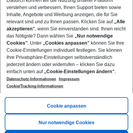
Dadurch können wir die Nutzung unserer Plattform
Who will travel
verstehen und verbessern, Ihnen Support bieten sowie
2 adults
No children
Inhalte, Angebote und Werbung anzeigen, die für Sie
relevant sind und zu Ihnen passen. Klicken Sie auf
„Alle
Show more filter
akzeptieren“
, wenn Sie einverstanden sind. Ihnen reicht
das Nötigste? Dann wählen Sie
„Nur notwendige
Cookies“
. Unter
„Cookies anpassen“
können Sie Ihre
Cookie-Einstellungen individuell festlegen. Sie können
Ihre Privatsphäre-Einstellungen selbstverständlich
jederzeit ändern oder widerrufen – klicken Sie dazu
Footer
einfach unten auf
„Cookie-Einstellungen ändern“
.
Footer navigation
Title A
Datenschutz-Informationen
Impressum
Cookie/Tracking-Informationen
Link A
Title B
Link A
Cookie anpassen
Title C
Link A
Nur notwendige Cookies