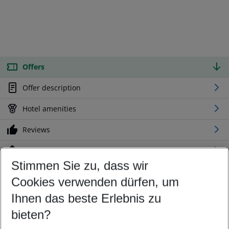
Offers
Offer description
Hotel amenities
Reviews
Location
Stimmen Sie zu, dass wir
Cookies verwenden dürfen, um
Customize your offer
Find the perfect deal which suits your best
Ihnen das beste Erlebnis zu
Your departure airport
bieten?
Any airport