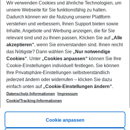
Wir verwenden Cookies und ähnliche Technologien, um
Select your date range
unsere Webseite für Sie funktionsfähig zu halten.
08/08/26
–
06/08/27
5-8 nights
Dadurch können wir die Nutzung unserer Plattform
Who will travel
verstehen und verbessern, Ihnen Support bieten sowie
2 adults
No children
Inhalte, Angebote und Werbung anzeigen, die für Sie
relevant sind und zu Ihnen passen. Klicken Sie auf
„Alle
Show more filter
akzeptieren“
, wenn Sie einverstanden sind. Ihnen reicht
das Nötigste? Dann wählen Sie
„Nur notwendige
Cookies“
. Unter
„Cookies anpassen“
können Sie Ihre
Cookie-Einstellungen individuell festlegen. Sie können
Ihre Privatsphäre-Einstellungen selbstverständlich
jederzeit ändern oder widerrufen – klicken Sie dazu
Footer
einfach unten auf
„Cookie-Einstellungen ändern“
.
Footer navigation
Title A
Datenschutz-Informationen
Impressum
Cookie/Tracking-Informationen
Link A
Title B
Link A
Cookie anpassen
Title C