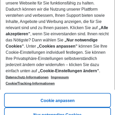
unsere Webseite für Sie funktionsfähig zu halten.
07/08/26
–
05/08/27
5-8 nights
Dadurch können wir die Nutzung unserer Plattform
Who will travel
verstehen und verbessern, Ihnen Support bieten sowie
2 adults
No children
Inhalte, Angebote und Werbung anzeigen, die für Sie
relevant sind und zu Ihnen passen. Klicken Sie auf
„Alle
Show more filter
akzeptieren“
, wenn Sie einverstanden sind. Ihnen reicht
das Nötigste? Dann wählen Sie
„Nur notwendige
Cookies“
. Unter
„Cookies anpassen“
können Sie Ihre
Cookie-Einstellungen individuell festlegen. Sie können
Ihre Privatsphäre-Einstellungen selbstverständlich
jederzeit ändern oder widerrufen – klicken Sie dazu
Footer
einfach unten auf
„Cookie-Einstellungen ändern“
.
Footer navigation
Title A
Datenschutz-Informationen
Impressum
Cookie/Tracking-Informationen
Link A
Title B
Link A
Cookie anpassen
Title C
Link A
Nur notwendige Cookies