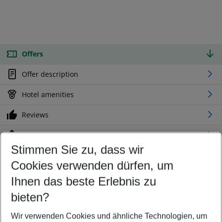
Offers
Offer description
Hotel amenities
Reviews
Location
Stimmen Sie zu, dass wir
Cookies verwenden dürfen, um
Customize your offer
Find the perfect deal which suits your best
Ihnen das beste Erlebnis zu
Your departure airport
bieten?
Any airport
Wir verwenden Cookies und ähnliche Technologien, um
Select your date range