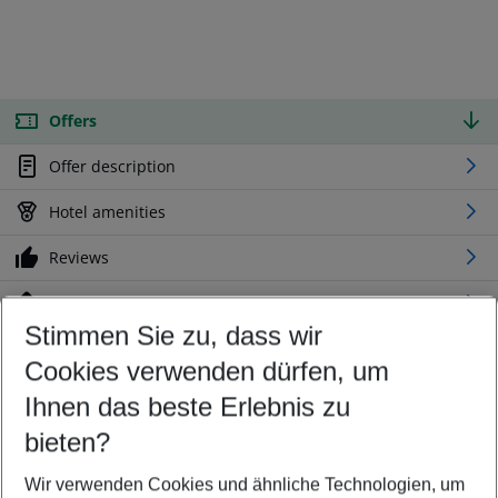
Offers
Offer description
Hotel amenities
Reviews
Location
Stimmen Sie zu, dass wir
Cookies verwenden dürfen, um
Customize your offer
Find the perfect deal which suits your best
Ihnen das beste Erlebnis zu
Your departure airport
bieten?
Any airport
Wir verwenden Cookies und ähnliche Technologien, um
Select your date range