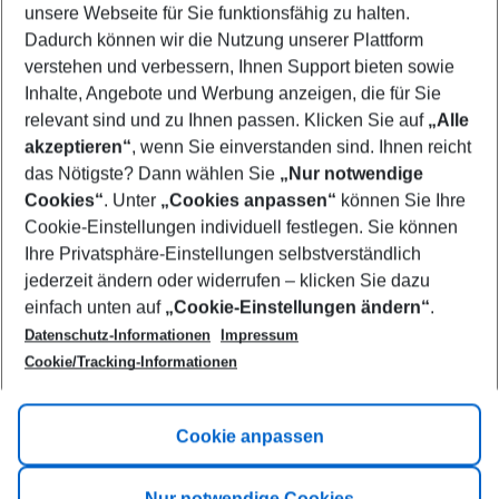
unsere Webseite für Sie funktionsfähig zu halten.
11/08/26
–
09/08/27
5-8 nights
Dadurch können wir die Nutzung unserer Plattform
Who will travel
verstehen und verbessern, Ihnen Support bieten sowie
2 adults
No children
Inhalte, Angebote und Werbung anzeigen, die für Sie
relevant sind und zu Ihnen passen. Klicken Sie auf
„Alle
Show more filter
akzeptieren“
, wenn Sie einverstanden sind. Ihnen reicht
das Nötigste? Dann wählen Sie
„Nur notwendige
Cookies“
. Unter
„Cookies anpassen“
können Sie Ihre
Cookie-Einstellungen individuell festlegen. Sie können
Ihre Privatsphäre-Einstellungen selbstverständlich
jederzeit ändern oder widerrufen – klicken Sie dazu
Footer
einfach unten auf
„Cookie-Einstellungen ändern“
.
Footer navigation
Title A
Datenschutz-Informationen
Impressum
Cookie/Tracking-Informationen
Link A
Title B
Link A
Cookie anpassen
Title C
Link A
Nur notwendige Cookies