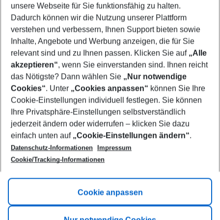
unsere Webseite für Sie funktionsfähig zu halten.
08/08/26
–
06/08/27
5-8 nights
Dadurch können wir die Nutzung unserer Plattform
Who will travel
verstehen und verbessern, Ihnen Support bieten sowie
2 adults
No children
Inhalte, Angebote und Werbung anzeigen, die für Sie
relevant sind und zu Ihnen passen. Klicken Sie auf
„Alle
Show more filter
akzeptieren“
, wenn Sie einverstanden sind. Ihnen reicht
das Nötigste? Dann wählen Sie
„Nur notwendige
Cookies“
. Unter
„Cookies anpassen“
können Sie Ihre
Cookie-Einstellungen individuell festlegen. Sie können
Ihre Privatsphäre-Einstellungen selbstverständlich
jederzeit ändern oder widerrufen – klicken Sie dazu
Footer
einfach unten auf
„Cookie-Einstellungen ändern“
.
Footer navigation
Title A
Datenschutz-Informationen
Impressum
Cookie/Tracking-Informationen
Link A
Title B
Link A
Cookie anpassen
Title C
Link A
Nur notwendige Cookies