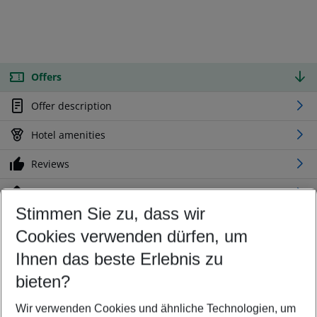
Offers
Offer description
Hotel amenities
Reviews
Location
Stimmen Sie zu, dass wir
Cookies verwenden dürfen, um
Customize your offer
Find the perfect deal which suits your best
Ihnen das beste Erlebnis zu
Your departure airport
bieten?
Any airport
Wir verwenden Cookies und ähnliche Technologien, um
Select your date range