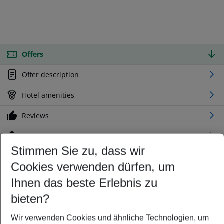
Offers
Offer description
Hotel amenities
Reviews
Location
Stimmen Sie zu, dass wir
Cookies verwenden dürfen, um
Customize your offer
Find the perfect deal which suits your best
Ihnen das beste Erlebnis zu
Your departure airport
bieten?
Any airport
Wir verwenden Cookies und ähnliche Technologien, um
Select your date range