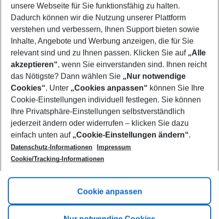
unsere Webseite für Sie funktionsfähig zu halten.
08/08/26
–
06/08/27
5-8 nights
Dadurch können wir die Nutzung unserer Plattform
Who will travel
verstehen und verbessern, Ihnen Support bieten sowie
2 adults
No children
Inhalte, Angebote und Werbung anzeigen, die für Sie
relevant sind und zu Ihnen passen. Klicken Sie auf
„Alle
Show more filter
akzeptieren“
, wenn Sie einverstanden sind. Ihnen reicht
das Nötigste? Dann wählen Sie
„Nur notwendige
Cookies“
. Unter
„Cookies anpassen“
können Sie Ihre
Cookie-Einstellungen individuell festlegen. Sie können
Ihre Privatsphäre-Einstellungen selbstverständlich
jederzeit ändern oder widerrufen – klicken Sie dazu
Footer
einfach unten auf
„Cookie-Einstellungen ändern“
.
Footer navigation
Title A
Datenschutz-Informationen
Impressum
Cookie/Tracking-Informationen
Link A
Title B
Link A
Cookie anpassen
Title C
Link A
Nur notwendige Cookies