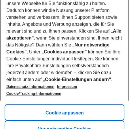
unsere Webseite für Sie funktionsfähig zu halten.
09/08/26
–
07/08/27
5-8 nights
Dadurch können wir die Nutzung unserer Plattform
Who will travel
verstehen und verbessern, Ihnen Support bieten sowie
2 adults
No children
Inhalte, Angebote und Werbung anzeigen, die für Sie
relevant sind und zu Ihnen passen. Klicken Sie auf
„Alle
Show more filter
akzeptieren“
, wenn Sie einverstanden sind. Ihnen reicht
das Nötigste? Dann wählen Sie
„Nur notwendige
Cookies“
. Unter
„Cookies anpassen“
können Sie Ihre
Cookie-Einstellungen individuell festlegen. Sie können
Ihre Privatsphäre-Einstellungen selbstverständlich
jederzeit ändern oder widerrufen – klicken Sie dazu
Footer
einfach unten auf
„Cookie-Einstellungen ändern“
.
Footer navigation
Title A
Datenschutz-Informationen
Impressum
Cookie/Tracking-Informationen
Link A
Title B
Link A
Cookie anpassen
Title C
Link A
Nur notwendige Cookies