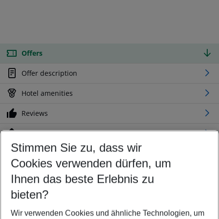
Offers
Offer description
Hotel amenities
Reviews
Location
Stimmen Sie zu, dass wir
Cookies verwenden dürfen, um
Customize your offer
Find the perfect deal which suits your best
Ihnen das beste Erlebnis zu
Your departure airport
bieten?
Any airport
Wir verwenden Cookies und ähnliche Technologien, um
Select your date range