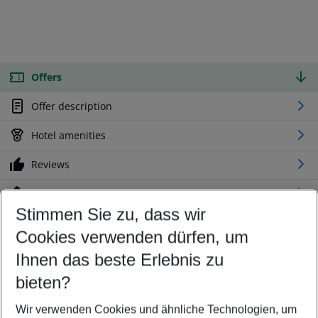
Offers
Offer description
Hotel amenities
Reviews
Location
Stimmen Sie zu, dass wir
Cookies verwenden dürfen, um
Customize your offer
Find the perfect deal which suits your best
Ihnen das beste Erlebnis zu
Your departure airport
bieten?
Any airport
Wir verwenden Cookies und ähnliche Technologien, um
Select your date range