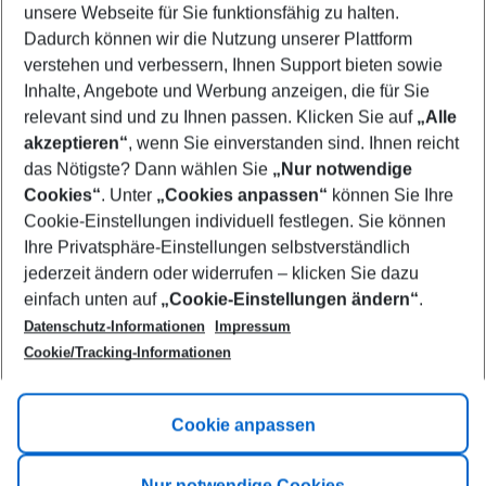
unsere Webseite für Sie funktionsfähig zu halten.
09/08/26
–
07/08/27
5-8 nights
Dadurch können wir die Nutzung unserer Plattform
Who will travel
verstehen und verbessern, Ihnen Support bieten sowie
2 adults
No children
Inhalte, Angebote und Werbung anzeigen, die für Sie
relevant sind und zu Ihnen passen. Klicken Sie auf
„Alle
Show more filter
akzeptieren“
, wenn Sie einverstanden sind. Ihnen reicht
das Nötigste? Dann wählen Sie
„Nur notwendige
Cookies“
. Unter
„Cookies anpassen“
können Sie Ihre
Cookie-Einstellungen individuell festlegen. Sie können
Ihre Privatsphäre-Einstellungen selbstverständlich
jederzeit ändern oder widerrufen – klicken Sie dazu
Footer
einfach unten auf
„Cookie-Einstellungen ändern“
.
Footer navigation
Title A
Datenschutz-Informationen
Impressum
Cookie/Tracking-Informationen
Link A
Title B
Link A
Cookie anpassen
Title C
Link A
Nur notwendige Cookies