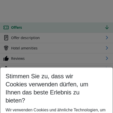
Offers
Offer description
Hotel amenities
Reviews
Location
Stimmen Sie zu, dass wir
Cookies verwenden dürfen, um
Customize your offer
Find the perfect deal which suits your best
Ihnen das beste Erlebnis zu
Your departure airport
bieten?
Any airport
Wir verwenden Cookies und ähnliche Technologien, um
Select your date range