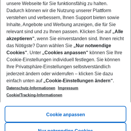
unsere Webseite für Sie funktionsfähig zu halten.
11/08/26
–
09/08/27
5-8 nights
Dadurch können wir die Nutzung unserer Plattform
Who will travel
verstehen und verbessern, Ihnen Support bieten sowie
2 adults
No children
Inhalte, Angebote und Werbung anzeigen, die für Sie
relevant sind und zu Ihnen passen. Klicken Sie auf
„Alle
Show more filter
akzeptieren“
, wenn Sie einverstanden sind. Ihnen reicht
das Nötigste? Dann wählen Sie
„Nur notwendige
Cookies“
. Unter
„Cookies anpassen“
können Sie Ihre
Cookie-Einstellungen individuell festlegen. Sie können
Ihre Privatsphäre-Einstellungen selbstverständlich
jederzeit ändern oder widerrufen – klicken Sie dazu
Footer
einfach unten auf
„Cookie-Einstellungen ändern“
.
Footer navigation
Title A
Datenschutz-Informationen
Impressum
Cookie/Tracking-Informationen
Link A
Title B
Link A
Cookie anpassen
Title C
Link A
Nur notwendige Cookies