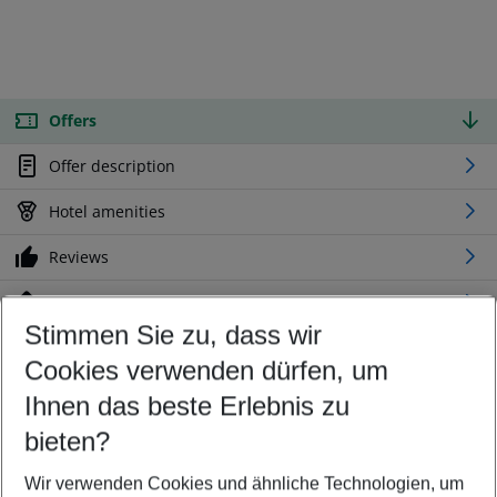
Offers
Offer description
Hotel amenities
Reviews
Location
Stimmen Sie zu, dass wir
Cookies verwenden dürfen, um
Customize your offer
Find the perfect deal which suits your best
Ihnen das beste Erlebnis zu
Your departure airport
bieten?
Any airport
Wir verwenden Cookies und ähnliche Technologien, um
Select your date range