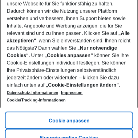
unsere Webseite für Sie funktionsfähig zu halten.
09/08/26
–
07/08/27
5-8 nights
Dadurch können wir die Nutzung unserer Plattform
Who will travel
verstehen und verbessern, Ihnen Support bieten sowie
2 adults
No children
Inhalte, Angebote und Werbung anzeigen, die für Sie
relevant sind und zu Ihnen passen. Klicken Sie auf
„Alle
Show more filter
akzeptieren“
, wenn Sie einverstanden sind. Ihnen reicht
das Nötigste? Dann wählen Sie
„Nur notwendige
Cookies“
. Unter
„Cookies anpassen“
können Sie Ihre
Cookie-Einstellungen individuell festlegen. Sie können
Ihre Privatsphäre-Einstellungen selbstverständlich
jederzeit ändern oder widerrufen – klicken Sie dazu
Footer
einfach unten auf
„Cookie-Einstellungen ändern“
.
Footer navigation
Title A
Datenschutz-Informationen
Impressum
Cookie/Tracking-Informationen
Link A
Title B
Link A
Cookie anpassen
Title C
Link A
Nur notwendige Cookies