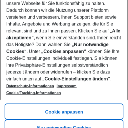
unsere Webseite für Sie funktionsfähig zu halten.
10/08/26
–
08/08/27
5-8 nights
Dadurch können wir die Nutzung unserer Plattform
Who will travel
verstehen und verbessern, Ihnen Support bieten sowie
2 adults
No children
Inhalte, Angebote und Werbung anzeigen, die für Sie
relevant sind und zu Ihnen passen. Klicken Sie auf
„Alle
Show more filter
akzeptieren“
, wenn Sie einverstanden sind. Ihnen reicht
das Nötigste? Dann wählen Sie
„Nur notwendige
Cookies“
. Unter
„Cookies anpassen“
können Sie Ihre
Cookie-Einstellungen individuell festlegen. Sie können
Ihre Privatsphäre-Einstellungen selbstverständlich
jederzeit ändern oder widerrufen – klicken Sie dazu
Footer
einfach unten auf
„Cookie-Einstellungen ändern“
.
Footer navigation
Title A
Datenschutz-Informationen
Impressum
Cookie/Tracking-Informationen
Link A
Title B
Link A
Cookie anpassen
Title C
Link A
Nur notwendige Cookies