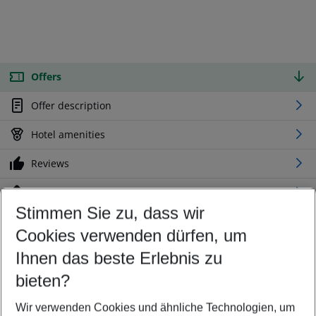
Offers
Offer description
Hotel amenities
Reviews
Location
Stimmen Sie zu, dass wir
Cookies verwenden dürfen, um
Customize your offer
Find the perfect deal which suits your best
Ihnen das beste Erlebnis zu
Your departure airport
bieten?
Any airport
Wir verwenden Cookies und ähnliche Technologien, um
Select your date range