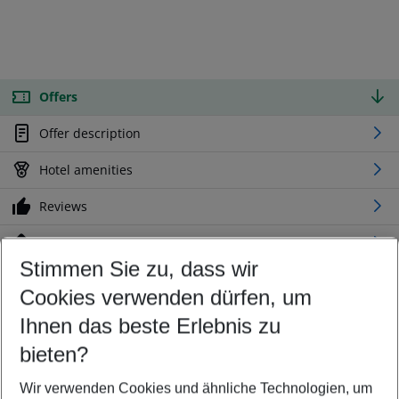
Offers
Offer description
Hotel amenities
Reviews
Location
Stimmen Sie zu, dass wir
Cookies verwenden dürfen, um
Customize your offer
Find the perfect deal which suits your best
Ihnen das beste Erlebnis zu
Your departure airport
bieten?
Any airport
Wir verwenden Cookies und ähnliche Technologien, um
Select your date range