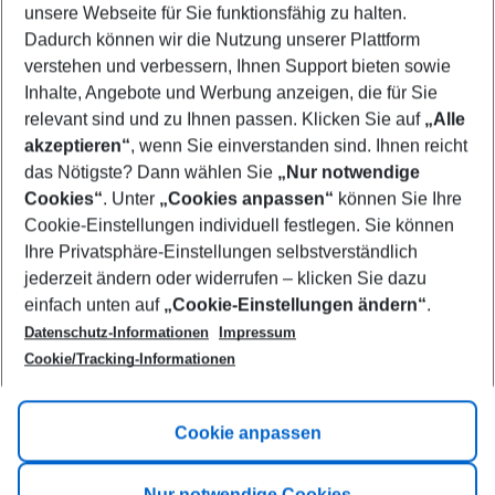
unsere Webseite für Sie funktionsfähig zu halten.
10/08/26
–
08/08/27
5-8 nights
Dadurch können wir die Nutzung unserer Plattform
Who will travel
verstehen und verbessern, Ihnen Support bieten sowie
2 adults
No children
Inhalte, Angebote und Werbung anzeigen, die für Sie
relevant sind und zu Ihnen passen. Klicken Sie auf
„Alle
Show more filter
akzeptieren“
, wenn Sie einverstanden sind. Ihnen reicht
das Nötigste? Dann wählen Sie
„Nur notwendige
Cookies“
. Unter
„Cookies anpassen“
können Sie Ihre
Cookie-Einstellungen individuell festlegen. Sie können
Ihre Privatsphäre-Einstellungen selbstverständlich
jederzeit ändern oder widerrufen – klicken Sie dazu
Footer
einfach unten auf
„Cookie-Einstellungen ändern“
.
Footer navigation
Title A
Datenschutz-Informationen
Impressum
Cookie/Tracking-Informationen
Link A
Title B
Link A
Cookie anpassen
Title C
Link A
Nur notwendige Cookies