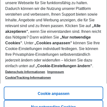
unsere Webseite für Sie funktionsfähig zu halten.
08/08/26
–
06/08/27
5-8 nights
Dadurch können wir die Nutzung unserer Plattform
Who will travel
verstehen und verbessern, Ihnen Support bieten sowie
2 adults
No children
Inhalte, Angebote und Werbung anzeigen, die für Sie
relevant sind und zu Ihnen passen. Klicken Sie auf
„Alle
Show more filter
akzeptieren“
, wenn Sie einverstanden sind. Ihnen reicht
das Nötigste? Dann wählen Sie
„Nur notwendige
Cookies“
. Unter
„Cookies anpassen“
können Sie Ihre
Cookie-Einstellungen individuell festlegen. Sie können
Ihre Privatsphäre-Einstellungen selbstverständlich
jederzeit ändern oder widerrufen – klicken Sie dazu
Footer
einfach unten auf
„Cookie-Einstellungen ändern“
.
Footer navigation
Title A
Datenschutz-Informationen
Impressum
Cookie/Tracking-Informationen
Link A
Title B
Link A
Cookie anpassen
Title C
Link A
Nur notwendige Cookies