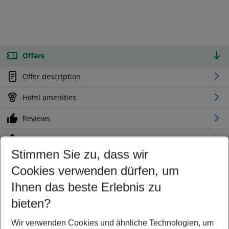
Offers
Offer description
Hotel amenities
Reviews
Location
Stimmen Sie zu, dass wir
Cookies verwenden dürfen, um
Customize your offer
Find the perfect deal which suits your best
Ihnen das beste Erlebnis zu
Your departure airport
bieten?
Any airport
Wir verwenden Cookies und ähnliche Technologien, um
Select your date range