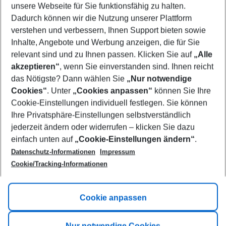
unsere Webseite für Sie funktionsfähig zu halten.
08/08/26
–
06/08/27
5-8 nights
Dadurch können wir die Nutzung unserer Plattform
Who will travel
verstehen und verbessern, Ihnen Support bieten sowie
2 adults
No children
Inhalte, Angebote und Werbung anzeigen, die für Sie
relevant sind und zu Ihnen passen. Klicken Sie auf
„Alle
Show more filter
akzeptieren“
, wenn Sie einverstanden sind. Ihnen reicht
das Nötigste? Dann wählen Sie
„Nur notwendige
Cookies“
. Unter
„Cookies anpassen“
können Sie Ihre
Cookie-Einstellungen individuell festlegen. Sie können
Ihre Privatsphäre-Einstellungen selbstverständlich
jederzeit ändern oder widerrufen – klicken Sie dazu
Footer
einfach unten auf
„Cookie-Einstellungen ändern“
.
Footer navigation
Title A
Datenschutz-Informationen
Impressum
Cookie/Tracking-Informationen
Link A
Title B
Link A
Cookie anpassen
Title C
Link A
Nur notwendige Cookies