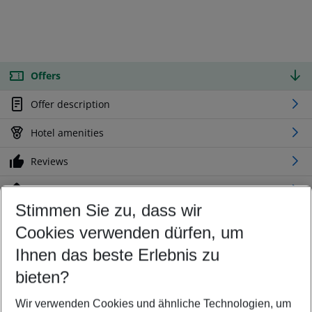
Offers
Offer description
Hotel amenities
Reviews
Location
Stimmen Sie zu, dass wir
Cookies verwenden dürfen, um
Customize your offer
Find the perfect deal which suits your best
Ihnen das beste Erlebnis zu
Your departure airport
bieten?
Any airport
Wir verwenden Cookies und ähnliche Technologien, um
Select your date range