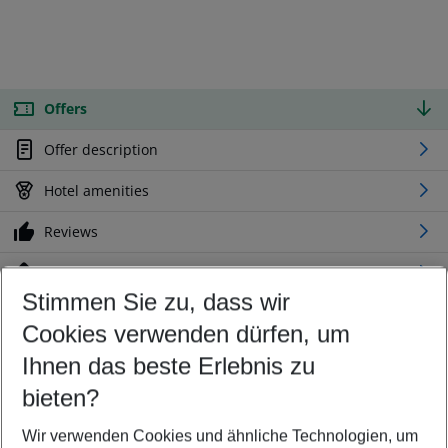
Offers
Offer description
Hotel amenities
Reviews
Location
Stimmen Sie zu, dass wir
Cookies verwenden dürfen, um
Customize your offer
Find the perfect deal which suits your best
Ihnen das beste Erlebnis zu
Your departure airport
bieten?
Any airport
Wir verwenden Cookies und ähnliche Technologien, um
Select your date range