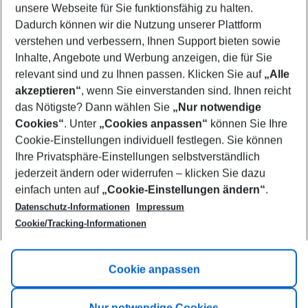
unsere Webseite für Sie funktionsfähig zu halten.
08/08/26
–
06/08/27
5-8 nights
Dadurch können wir die Nutzung unserer Plattform
Who will travel
verstehen und verbessern, Ihnen Support bieten sowie
2 adults
No children
Inhalte, Angebote und Werbung anzeigen, die für Sie
relevant sind und zu Ihnen passen. Klicken Sie auf
„Alle
Show more filter
akzeptieren“
, wenn Sie einverstanden sind. Ihnen reicht
das Nötigste? Dann wählen Sie
„Nur notwendige
Cookies“
. Unter
„Cookies anpassen“
können Sie Ihre
Cookie-Einstellungen individuell festlegen. Sie können
Ihre Privatsphäre-Einstellungen selbstverständlich
jederzeit ändern oder widerrufen – klicken Sie dazu
Footer
einfach unten auf
„Cookie-Einstellungen ändern“
.
Footer navigation
Title A
Datenschutz-Informationen
Impressum
Cookie/Tracking-Informationen
Link A
Title B
Link A
Cookie anpassen
Title C
Link A
Nur notwendige Cookies